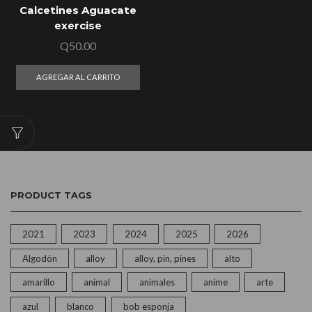
Calcetines Aguacate
exercise
Q
50.00
AGREGAR AL CARRITO
PRODUCT TAGS
2021
2023
2024
2025
2026
Algodón
alloy
alloy, pin, pines
alto
amarillo
animal
animales
anime
arte
azul
blanco
bob esponja