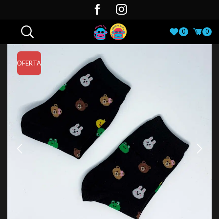
0
0
OFERTA