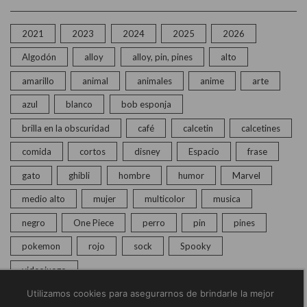
2021
2023
2024
2025
2026
Algodón
alloy
alloy, pin, pines
alto
amarillo
animal
animales
anime
arte
azul
blanco
bob esponja
brilla en la obscuridad
café
calcetin
calcetines
comida
cortos
disney
Espacio
frase
gato
ghibli
hombre
humor
Marvel
medio alto
mujer
multicolor
musica
negro
One Piece
perro
pin
pines
pokemon
rojo
sock
Spooky
videojuego
Utilizamos cookies para asegurarnos de brindarle la mejor