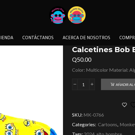
IENDA
CONTÁCTANOS
ACERCA DE NOSOTROS
COMPR
Calcetines Bob 
Q
50.00
Color: Multicolor Material: A
AÑADIR AL
SKU:
MK-0766
Categories:
Cartoons
,
Monkey
Tags:
2024
,
alto
,
hombre