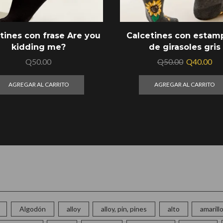
tines con frase Are you
Calcetines con esta
kidding me?
de girasoles gris
Q
50.00
Q
50.00
Q
40.00
AGREGAR AL CARRITO
AGREGAR AL CARRITO
Algodón
alloy
alloy, pin, pines
alto
amarill