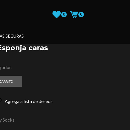
0
0
AS SEGURAS
Esponja caras
lgodón
 CARRITO
Agrega a lista de deseos
 Socks