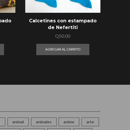
mpado
Calcetines con estampado
Calce
de Nefertiti
de 
Q
50.00
AGREGAR AL CARRITO
o
animal
animales
anime
arte