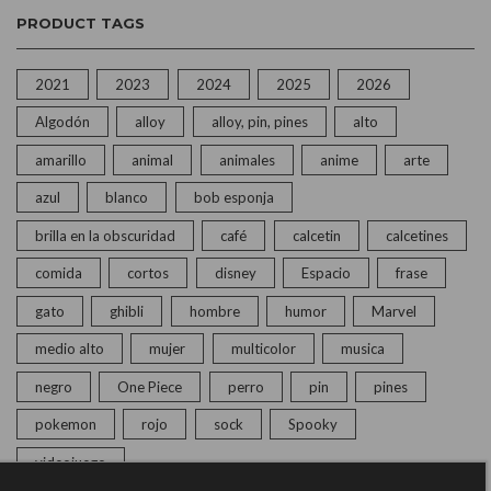
PRODUCT TAGS
2021
2023
2024
2025
2026
Algodón
alloy
alloy, pin, pines
alto
amarillo
animal
animales
anime
arte
azul
blanco
bob esponja
brilla en la obscuridad
café
calcetin
calcetines
comida
cortos
disney
Espacio
frase
gato
ghibli
hombre
humor
Marvel
medio alto
mujer
multicolor
musica
negro
One Piece
perro
pin
pines
pokemon
rojo
sock
Spooky
videojuego