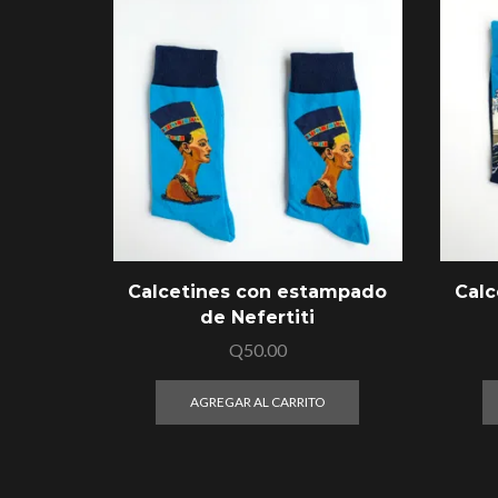
Calcetines con estampado
Calc
de Nefertiti
Q
50.00
AGREGAR AL CARRITO