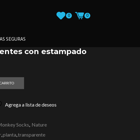
0
0
AS SEGURAS
rentes con estampado
 CARRITO
Agrega a lista de deseos
Monkey Socks
,
Nature
r
,
planta
,
transparente