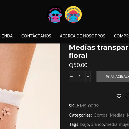
IENDA
CONTÁCTANOS
ACERCA DE NOSOTROS
COMPR
Medias transpa
floral
Q
50.00
AÑADIR AL
SKU:
MS-0039
Categories:
Cortos
,
Medias
,
Tags:
bajo
,
blanco
,
media
,
muje