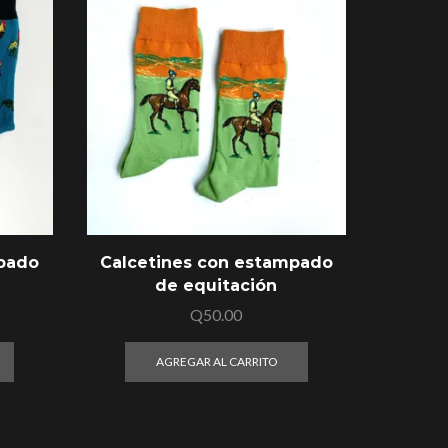
mpado
Calcetines con estampado
Calce
de equitación
Q
50.00
AGREGAR AL CARRITO