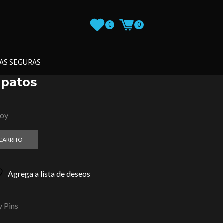
0
0
AS SEGURAS
apatos
loy
 CARRITO
Agrega a lista de deseos
 Pins