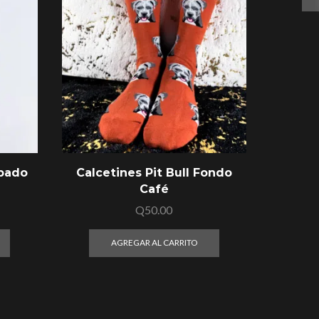
mpado
Calcetines Pit Bull Fondo
Calce
Café
d
Q
50.00
AGREGAR AL CARRITO