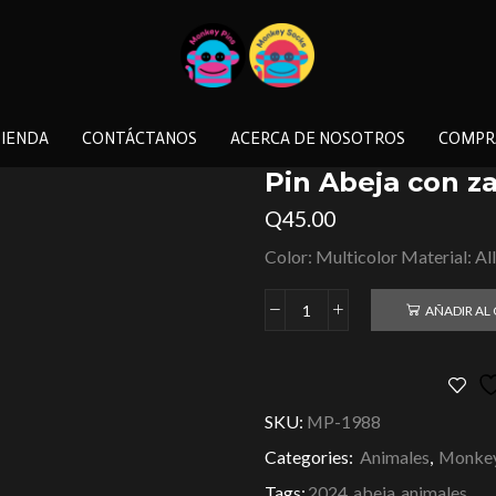
IENDA
CONTÁCTANOS
ACERCA DE NOSOTROS
COMPR
Pin Abeja con z
Q
45.00
Color: Multicolor Material: Al
AÑADIR AL
SKU:
MP-1988
Categories:
Animales
,
Monkey
Tags:
2024
,
abeja
,
animales