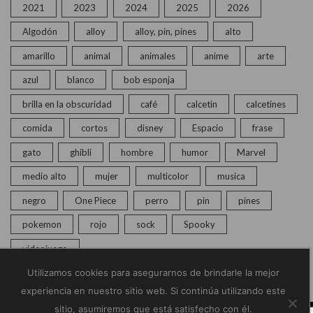
2021
2023
2024
2025
2026
Algodón
alloy
alloy, pin, pines
alto
amarillo
animal
animales
anime
arte
azul
blanco
bob esponja
brilla en la obscuridad
café
calcetin
calcetines
comida
cortos
disney
Espacio
frase
gato
ghibli
hombre
humor
Marvel
medio alto
mujer
multicolor
musica
negro
One Piece
perro
pin
pines
pokemon
rojo
sock
Spooky
videojuego
Utilizamos cookies para asegurarnos de brindarle la mejor
experiencia en nuestro sitio web. Si continúa utilizando este
sitio, asumiremos que está satisfecho con él.