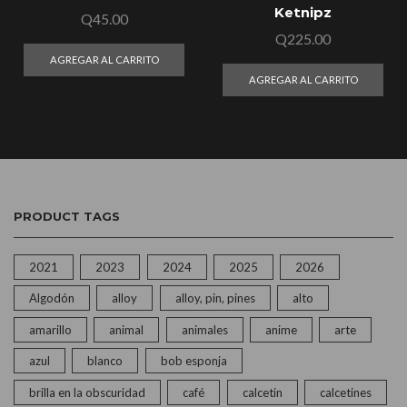
Ketnipz
Q
45.00
Q
225.00
AGREGAR AL CARRITO
AGREGAR AL CARRITO
PRODUCT TAGS
2021
2023
2024
2025
2026
Algodón
alloy
alloy, pin, pines
alto
amarillo
animal
animales
anime
arte
azul
blanco
bob esponja
brilla en la obscuridad
café
calcetin
calcetines