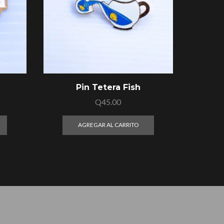
Pin Tetera Fish
Pin
Q
45.00
AGREGAR AL CARRITO