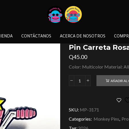
IENDA
CONTÁCTANOS
ACERCA DE NOSOTROS
COMPR
Pin Carreta Rosa
Q
45.00
Color: Multicolor Material: Al
AÑADIR AL
SKU:
MP-3171
Categories:
Monkey Pins
,
Pro
Tag:
2026