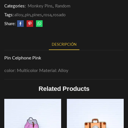
Categories:
Monkey Pins
,
Random
Tags:
alloy
,
pin
,
pines
,
rosa
,
rosado
Share:
DESCRIPCIÓN
Pin Celphone Pink
color: Multicolor Material: Alloy
Related Products