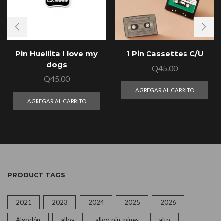
Pin Huellita I love my
1 Pin Cassettes C/U
dogs
Q
45.00
Q
45.00
AGREGAR AL CARRITO
AGREGAR AL CARRITO
PRODUCT TAGS
2021
2023
2024
2025
2026
Algodón
alloy
alloy, pin, pines
alto