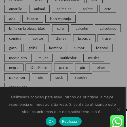
amarillo
animal
animales
anime
arte
azul
blanco
bob esponja
brilla en la obscuridad
café
calcetin
calcetines
comida
cortos
disney
Espacio
frase
gato
ghibli
hombre
humor
Marvel
medio alto
mujer
multicolor
musica
negro
One Piece
perro
pin
pines
pokemon
rojo
sock
Spooky
videojuego
Utilizamos cookies para asegurarnos de brindarle la mejor
experiencia en nuestro sitio web. Si continúa utilizando este
sitio, asumiremos que está satisfecho con él.
© Copyright 2020 – 2025 | Monkey Socks | Todos los
Ok
Rechazar
derechos reservados |
Políticas de Privacidad
Home
Calcetines
Pines
Chat en vivo