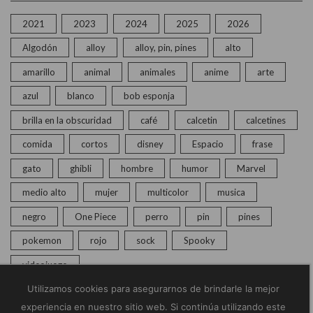
2021
2023
2024
2025
2026
Algodón
alloy
alloy, pin, pines
alto
amarillo
animal
animales
anime
arte
azul
blanco
bob esponja
brilla en la obscuridad
café
calcetin
calcetines
comida
cortos
disney
Espacio
frase
gato
ghibli
hombre
humor
Marvel
medio alto
mujer
multicolor
musica
negro
One Piece
perro
pin
pines
pokemon
rojo
sock
Spooky
videojuego
Utilizamos cookies para asegurarnos de brindarle la mejor
experiencia en nuestro sitio web. Si continúa utilizando este