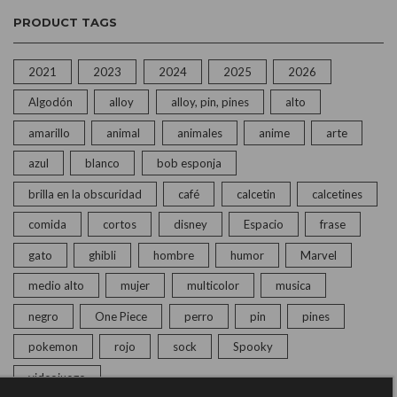
PRODUCT TAGS
2021
2023
2024
2025
2026
Algodón
alloy
alloy, pin, pines
alto
amarillo
animal
animales
anime
arte
azul
blanco
bob esponja
brilla en la obscuridad
café
calcetin
calcetines
comida
cortos
disney
Espacio
frase
gato
ghibli
hombre
humor
Marvel
medio alto
mujer
multicolor
musica
negro
One Piece
perro
pin
pines
pokemon
rojo
sock
Spooky
videojuego