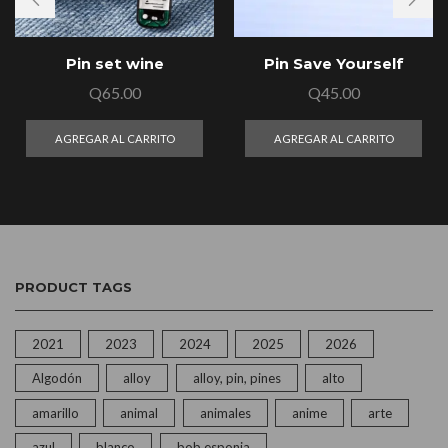
Pin set wine
Pin Save Yourself
Q
65.00
Q
45.00
AGREGAR AL CARRITO
AGREGAR AL CARRITO
PRODUCT TAGS
2021
2023
2024
2025
2026
Algodón
alloy
alloy, pin, pines
alto
amarillo
animal
animales
anime
arte
azul
blanco
bob esponja