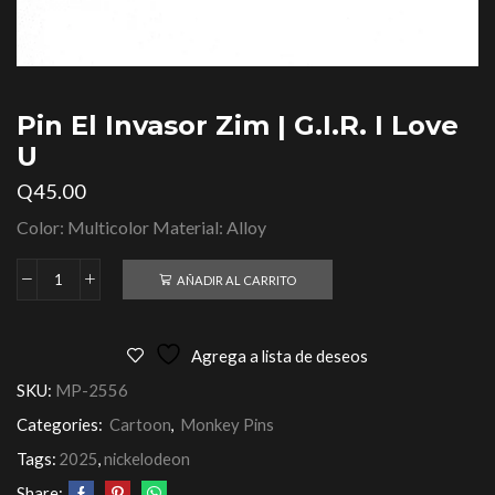
Pin El Invasor Zim | G.I.R. I Love
U
Q
45.00
Color: Multicolor Material: Alloy
AÑADIR AL CARRITO
Agrega a lista de deseos
SKU:
MP-2556
Categories:
Cartoon
,
Monkey Pins
Tags:
2025
,
nickelodeon
Share: