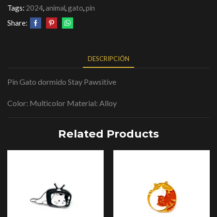
Tags:
2024
,
animal
,
gato
,
pin
Share:
DESCRIPCIÓN
Pin Gato dormido Stay Pawsitive
Color: Multicolor Material: Alloy
Related Products