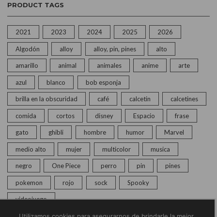
PRODUCT TAGS
2021
2023
2024
2025
2026
Algodón
alloy
alloy, pin, pines
alto
amarillo
animal
animales
anime
arte
azul
blanco
bob esponja
brilla en la obscuridad
café
calcetin
calcetines
comida
cortos
disney
Espacio
frase
gato
ghibli
hombre
humor
Marvel
medio alto
mujer
multicolor
musica
negro
One Piece
perro
pin
pines
pokemon
rojo
sock
Spooky
videojuego
Utilizamos cookies para asegurarnos de brindarle la mejor