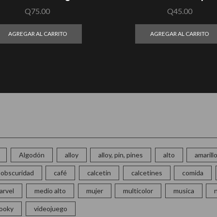
Q
75.00
Q
45.00
AGREGAR AL CARRITO
AGREGAR AL CARRITO
Algodón
alloy
alloy, pin, pines
alto
amarill
la obscuridad
café
calcetin
calcetines
comida
arvel
medio alto
mujer
multicolor
musica
ooky
videojuego