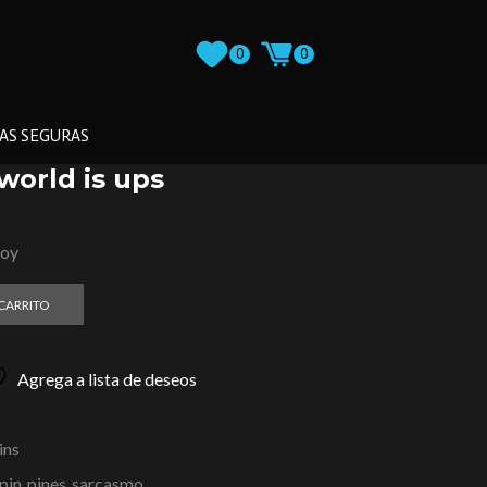
0
0
AS SEGURAS
world is ups
loy
 CARRITO
Agrega a lista de deseos
ins
pin
,
pines
,
sarcasmo