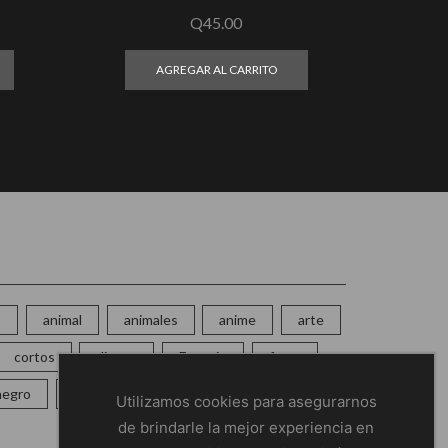
Q
45.00
AGREGAR AL CARRITO
o
animal
animales
anime
arte
cortos
disney
Espacio
frase
negro
One Piece
perro
pin
Utilizamos cookies para asegurarnos
de brindarle la mejor experiencia en