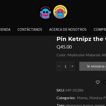
IENDA
CONTÁCTANOS
ACERCA DE NOSOTROS
COMPR
Pin Ketnipz the 
Q
45.00
Color: Multicolor Material: Al
AÑADIR AL
SKU:
MP-01286
Categories:
Meme
,
Monkey P
Tags:
depresivo
,
humor
,
meme
,