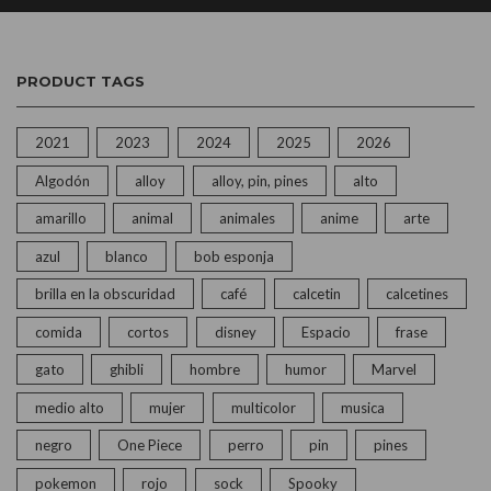
PRODUCT TAGS
2021
2023
2024
2025
2026
Algodón
alloy
alloy, pin, pines
alto
amarillo
animal
animales
anime
arte
azul
blanco
bob esponja
brilla en la obscuridad
café
calcetin
calcetines
comida
cortos
disney
Espacio
frase
gato
ghibli
hombre
humor
Marvel
medio alto
mujer
multicolor
musica
negro
One Piece
perro
pin
pines
pokemon
rojo
sock
Spooky