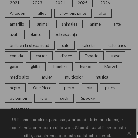
2021
2023
2024
2025
2026
Algodón
alloy
alloy, pin, pines
alto
amarillo
animal
animales
anime
arte
azul
blanco
bob esponja
brilla en la obscuridad
café
calcetin
calcetines
comida
cortos
disney
Espacio
frase
gato
ghibli
hombre
humor
Marvel
medio alto
mujer
multicolor
musica
negro
One Piece
perro
pin
pines
pokemon
rojo
sock
Spooky
videojuego
Utilizamos cookies para asegurarnos de brindarle la mejor
experiencia en nuestro sitio web. Si continúa utilizando este
sitio, asumiremos que está satisfecho con él.