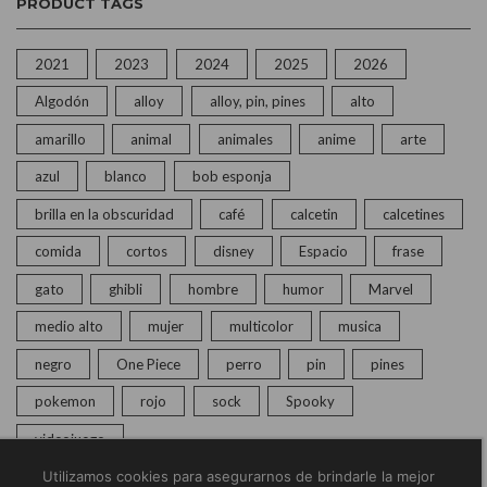
PRODUCT TAGS
2021
2023
2024
2025
2026
Algodón
alloy
alloy, pin, pines
alto
amarillo
animal
animales
anime
arte
azul
blanco
bob esponja
brilla en la obscuridad
café
calcetin
calcetines
comida
cortos
disney
Espacio
frase
gato
ghibli
hombre
humor
Marvel
medio alto
mujer
multicolor
musica
negro
One Piece
perro
pin
pines
pokemon
rojo
sock
Spooky
videojuego
Utilizamos cookies para asegurarnos de brindarle la mejor