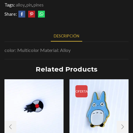
Tags:
alloy
,
pin
,
pines
Share:
DESCRIPCIÓN
color: Multicolor Material: Alloy
Related Products
OFERTA