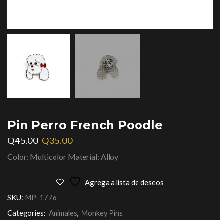
Pin Perro French Poodle
Q
45.00
Q
35.00
Color: Multicolor Material: Alloy
Agrega a lista de deseos
SKU:
MP-1776
Categories:
Animales
,
Monkey Pins