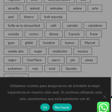
amarillo
animal
animales
anime
arte
azul
blanco
bob esponja
brilla en la obscuridad
café
calcetin
calcetines
comida
cortos
disney
Espacio
frase
gato
ghibli
hombre
humor
Marvel
medio alto
mujer
multicolor
musica
negro
One Piece
perro
pin
pines
pokemon
rojo
sock
Spooky
videojuego
Utilizamos cookies para asegurarnos de brindarle la mejor
experiencia en nuestro sitio web. Si continúa utilizando este
sitio, asumiremos que está satisfecho con él.
© Copyright 2020 – 2025 | Monkey Socks | Todos los
Ok
Rechazar
derechos reservados |
Políticas de Privacidad
Home
Calcetines
Pines
Chat en vivo