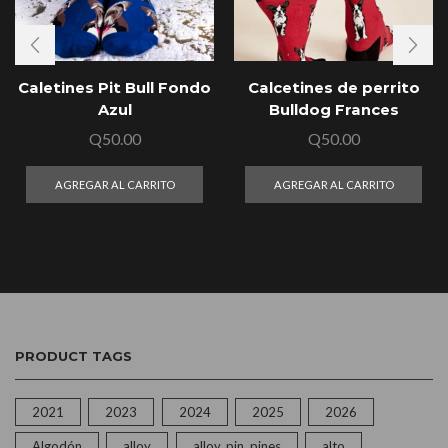
Caletines Pit Bull Fondo
Calcetines de perrito
Azul
Bulldog Frances
Q
50.00
Q
50.00
AGREGAR AL CARRITO
AGREGAR AL CARRITO
PRODUCT TAGS
2021
2023
2024
2025
2026
Algodón
alloy
alloy, pin, pines
alto