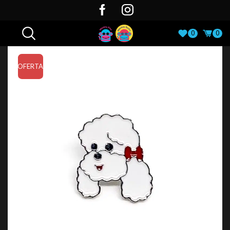
0
0
OFERTA