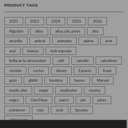
PRODUCT TAGS
2021
2023
2024
2025
2026
Algodón
alloy
alloy, pin, pines
alto
amarillo
animal
animales
anime
arte
azul
blanco
bob esponja
brilla en la obscuridad
café
calcetin
calcetines
comida
cortos
disney
Espacio
frase
gato
ghibli
hombre
humor
Marvel
medio alto
mujer
multicolor
musica
negro
One Piece
perro
pin
pines
pokemon
rojo
sock
Spooky
videojuego