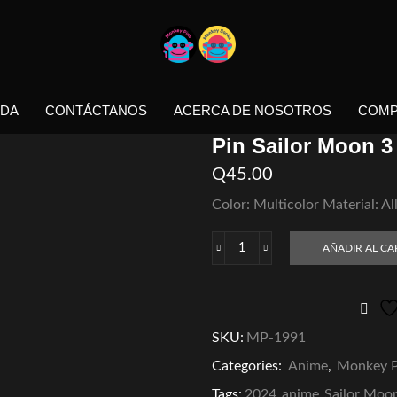
NDA
CONTÁCTANOS
ACERCA DE NOSOTROS
COMP
Pin Sailor Moon 3
Q
45.00
Color: Multicolor Material: Al
AÑADIR AL CA
Pin
Sailor
Moon
3
cantidad
SKU:
MP-1991
Categories:
Anime
,
Monkey P
Tags:
2024
,
anime
,
Sailor Moo