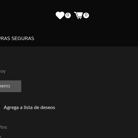
0
0
RAS SEGURAS
loy
RRITO
Agrega a lista de deseos
ins
n