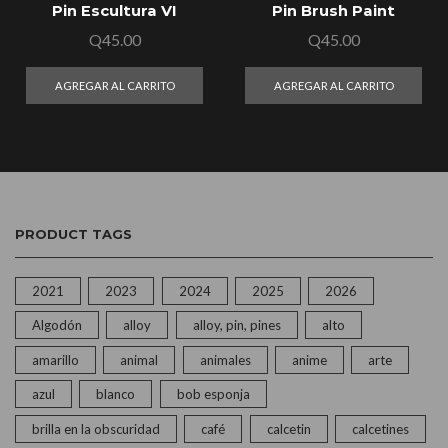
Pin Escultura VI
Pin Brush Paint
Q
45.00
Q
45.00
AGREGAR AL CARRITO
AGREGAR AL CARRITO
PRODUCT TAGS
2021
2023
2024
2025
2026
Algodón
alloy
alloy, pin, pines
alto
amarillo
animal
animales
anime
arte
azul
blanco
bob esponja
brilla en la obscuridad
café
calcetin
calcetines