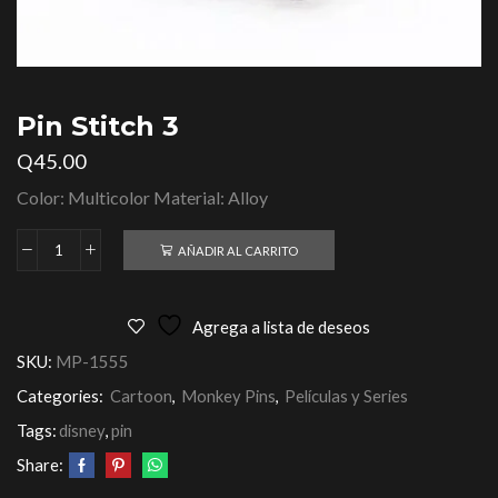
Pin Stitch 3
Q
45.00
Color: Multicolor Material: Alloy
AÑADIR AL CARRITO
Agrega a lista de deseos
SKU:
MP-1555
Categories:
Cartoon
,
Monkey Pins
,
Películas y Series
Tags:
disney
,
pin
Share: