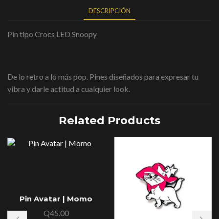
DESCRIPCIÓN
Pin tipo Crocs LED Snoopy
De lo retro a lo más pop. Pines diseñados para expresar tu
vibra y darle actitud a cualquier look.
Related Products
Pin Avatar | Momo
Q
45.00