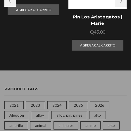
AGREGAR AL CARRITO
Pin Los Aristogatos |
Marie
Q
45.00
AGREGAR AL CARRITO
PRODUCT TAGS
2021
2023
2024
2025
2026
Algodón
alloy
alloy, pin, pines
alto
amarillo
animal
animales
anime
arte