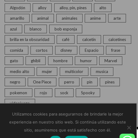
Algodón
alloy
alloy, pin, pines
alto
amarillo
animal
animales
anime
arte
azul
blanco
bob esponja
brilla en la obscuridad
café
calcetin
calcetines
comida
cortos
disney
Espacio
frase
gato
ghibli
hombre
humor
Marvel
medio alto
mujer
multicolor
musica
negro
One Piece
perro
pin
pines
pokemon
rojo
sock
Spooky
videojuego
Utilizamos cookies para asegurarnos de brindarle la mejor
experiencia en nuestro sitio web. Si continúa utilizando este
sitio, asumiremos que está satisfecho con él.
© Copyright 2020 – 2025 | Monkey Socks | Todos los