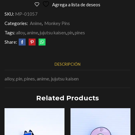
Agrega a lista de deseos
SKU:
MP-01057
Categories:
Anime
,
Monkey Pins
Tags:
alloy
,
anime
,
jujutsu kaisen
,
pin
,
pines
Share:
DESCRIPCIÓN
alloy, pin, pines, anime, jujutsu kaisen
Related Products