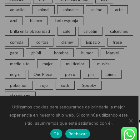
amarillo
animal
animales
anime
arte
azul
blanco
bob esponja
brilla en la obscuridad
café
calcetin
calcetines
comida
cortos
disney
Espacio
frase
gato
ghibli
hombre
humor
Marvel
medio alto
mujer
multicolor
musica
negro
One Piece
perro
pin
pines
pokemon
rojo
sock
Spooky
videojuego
Utilizamos cookies para asegurarnos de brindarle la mejor
experiencia en nuestro sitio web. Si continúa utilizando este
sitio, asumiremos que está satisfecho con él.
© Copyright 2020 – 2025 | Monkey Socks | Todos los
Ok
Rechazar
derechos reservados |
Políticas de Privacidad
Home
Calcetines
Pines
Chat en vivo