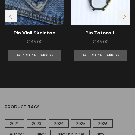
Pin Vinil Skeleton
Pin Totoro II
Q
45.00
Q
45.00
AGREGAR AL CARRITO
AGREGAR AL CARRITO
PRODUCT TAGS
2021
2023
2024
2025
2026
Algodón
alloy
alloy, pin, pines
alto