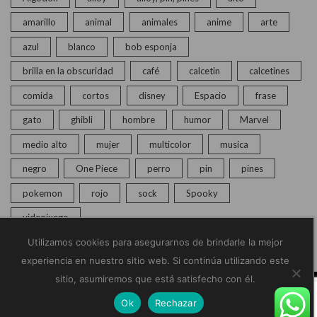
amarillo
animal
animales
anime
arte
azul
blanco
bob esponja
brilla en la obscuridad
café
calcetin
calcetines
comida
cortos
disney
Espacio
frase
gato
ghibli
hombre
humor
Marvel
medio alto
mujer
multicolor
musica
negro
One Piece
perro
pin
pines
pokemon
rojo
sock
Spooky
videojuego
Utilizamos cookies para asegurarnos de brindarle la mejor
experiencia en nuestro sitio web. Si continúa utilizando este
sitio, asumiremos que está satisfecho con él.
© Copyright 2020 – 2025 | Monkey Socks | Todos los
Ok
Rechazar
derechos reservados |
Políticas de Privacidad
Home
Calcetines
Pines
Chat en vivo