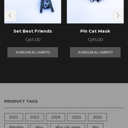
Set Best Friends
Pin Cat Mask
Q
65.00
Q
45.00
AGREGAR AL CARRITO
AGREGAR AL CARRITO
PRODUCT TAGS
2021
2023
2024
2025
2026
Algodón
alloy
alloy, pin, pines
alto