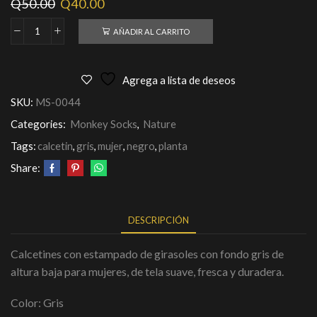
Q
50.00
Q
40.00
AÑADIR AL CARRITO
Agrega a lista de deseos
SKU:
MS-0044
Categories:
Monkey Socks
,
Nature
Tags:
calcetin
,
gris
,
mujer
,
negro
,
planta
Share:
DESCRIPCIÓN
Calcetines con estampado de girasoles con fondo gris de
altura baja para mujeres, de tela suave, fresca y duradera.
Color: Gris