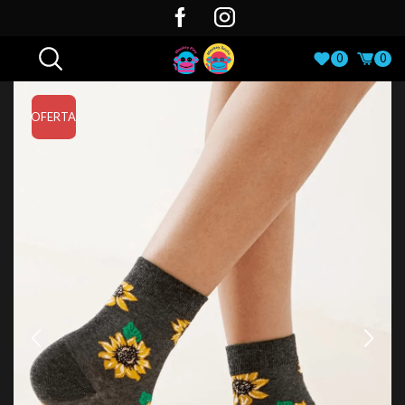
0
0
OFERTA