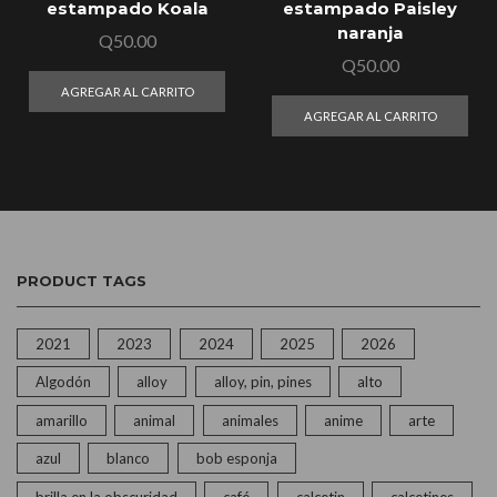
estampado Koala
estampado Paisley
naranja
Q
50.00
Q
50.00
AGREGAR AL CARRITO
AGREGAR AL CARRITO
PRODUCT TAGS
2021
2023
2024
2025
2026
Algodón
alloy
alloy, pin, pines
alto
amarillo
animal
animales
anime
arte
azul
blanco
bob esponja
brilla en la obscuridad
café
calcetin
calcetines