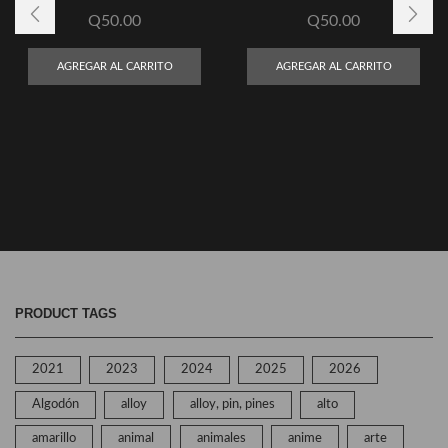
Q
50.00
Q
50.00
AGREGAR AL CARRITO
AGREGAR AL CARRITO
PRODUCT TAGS
2021
2023
2024
2025
2026
Algodón
alloy
alloy, pin, pines
alto
amarillo
animal
animales
anime
arte