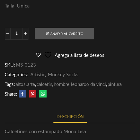
Talla: Unica
AÑADIR AL CARRITO
Agrega a lista de deseos
SKU:
MS-0123
Categories:
Artistic
,
Monkey Socks
Tags:
altos
,
arte
,
calcetin
,
hombre
,
leonardo da vinci
,
pintura
Share:
DESCRIPCIÓN
Calcetines con estampado Mona Lisa