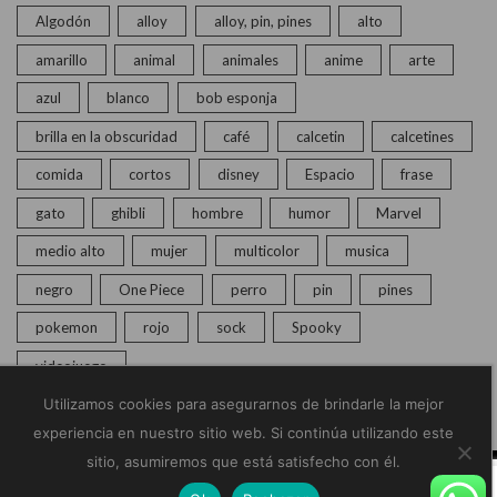
Algodón
alloy
alloy, pin, pines
alto
amarillo
animal
animales
anime
arte
azul
blanco
bob esponja
brilla en la obscuridad
café
calcetin
calcetines
comida
cortos
disney
Espacio
frase
gato
ghibli
hombre
humor
Marvel
medio alto
mujer
multicolor
musica
negro
One Piece
perro
pin
pines
pokemon
rojo
sock
Spooky
videojuego
Utilizamos cookies para asegurarnos de brindarle la mejor
experiencia en nuestro sitio web. Si continúa utilizando este
sitio, asumiremos que está satisfecho con él.
© Copyright 2020 – 2025 | Monkey Socks | Todos los