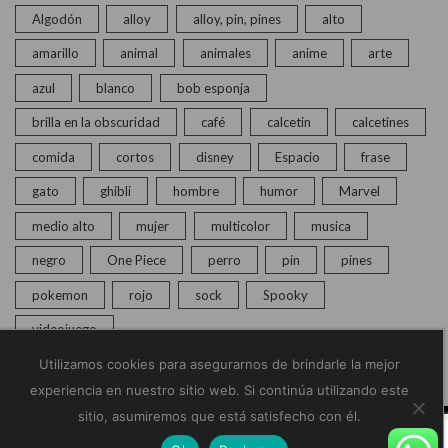
Algodón
alloy
alloy, pin, pines
alto
amarillo
animal
animales
anime
arte
azul
blanco
bob esponja
brilla en la obscuridad
café
calcetin
calcetines
comida
cortos
disney
Espacio
frase
gato
ghibli
hombre
humor
Marvel
medio alto
mujer
multicolor
musica
negro
One Piece
perro
pin
pines
pokemon
rojo
sock
Spooky
videojuego
Utilizamos cookies para asegurarnos de brindarle la mejor
experiencia en nuestro sitio web. Si continúa utilizando este
sitio, asumiremos que está satisfecho con él.
© Copyright 2020 – 2025 | Monkey Socks | Todos los