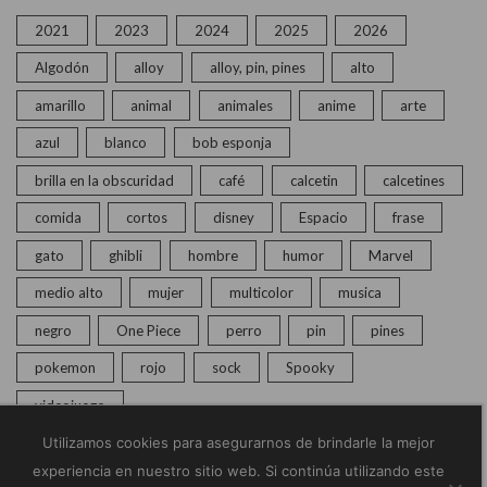
2021
2023
2024
2025
2026
Algodón
alloy
alloy, pin, pines
alto
amarillo
animal
animales
anime
arte
azul
blanco
bob esponja
brilla en la obscuridad
café
calcetin
calcetines
comida
cortos
disney
Espacio
frase
gato
ghibli
hombre
humor
Marvel
medio alto
mujer
multicolor
musica
negro
One Piece
perro
pin
pines
pokemon
rojo
sock
Spooky
videojuego
Utilizamos cookies para asegurarnos de brindarle la mejor
experiencia en nuestro sitio web. Si continúa utilizando este