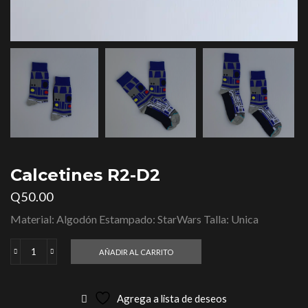
Calcetines R2-D2
Q
50.00
Material: Algodón Estampado: StarWars Talla: Unica
AÑADIR AL CARRITO
Calcetines
R2-
D2
Agrega a lista de deseos
cantidad