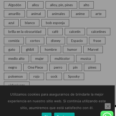
Algodón
alloy
alloy, pin, pines
alto
amarillo
animal
animales
anime
arte
azul
blanco
bob esponja
brilla en la obscuridad
café
calcetin
calcetines
comida
cortos
disney
Espacio
frase
gato
ghibli
hombre
humor
Marvel
medio alto
mujer
multicolor
musica
negro
One Piece
perro
pin
pines
pokemon
rojo
sock
Spooky
videojuego
Utilizamos cookies para asegurarnos de brindarle la mejor
experiencia en nuestro sitio web. Si continúa utilizando este
sitio, asumiremos que está satisfecho con él.
© Copyright 2020 – 2025 | Monkey Socks | Todos los