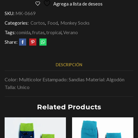
Agrega a lista de deseos
SKU:
MK-0669
Categories:
Cortos
,
Food
,
Monkey Socks
Tags:
comida
,
frutas
,
tropical
,
Verano
Share:
DESCRIPCIÓN
Color: Multicolor Estampado: Sandias Material: Algodón
Talla: Unico
Related Products