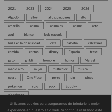
2021
2023
2024
2025
2026
Algodón
alloy
alloy, pin, pines
alto
amarillo
animal
animales
anime
arte
azul
blanco
bob esponja
brilla en la obscuridad
café
calcetin
calcetines
comida
cortos
disney
Espacio
frase
gato
ghibli
hombre
humor
Marvel
medio alto
mujer
multicolor
musica
negro
One Piece
perro
pin
pines
pokemon
rojo
sock
Spooky
videojuego
Utilizamos cookies para asegurarnos de brindarle la mejor
experiencia en nuestro sitio web. Si continúa utilizando este