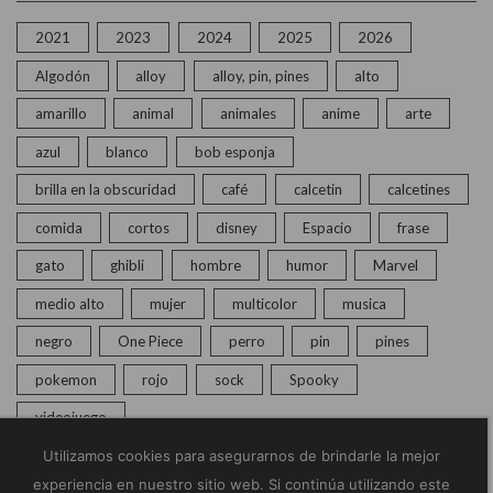
2021
2023
2024
2025
2026
Algodón
alloy
alloy, pin, pines
alto
amarillo
animal
animales
anime
arte
azul
blanco
bob esponja
brilla en la obscuridad
café
calcetin
calcetines
comida
cortos
disney
Espacio
frase
gato
ghibli
hombre
humor
Marvel
medio alto
mujer
multicolor
musica
negro
One Piece
perro
pin
pines
pokemon
rojo
sock
Spooky
videojuego
Utilizamos cookies para asegurarnos de brindarle la mejor
experiencia en nuestro sitio web. Si continúa utilizando este