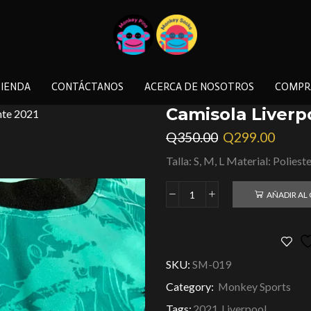
IENDA
CONTÁCTANOS
ACERCA DE NOSOTROS
COMPR
Camisola Liverpo
Q
350.00
Q
299.00
Talla: S, M, L Material: Poliest
AÑADIR AL
SKU:
SM-019
Category:
Monkey Sports
Tags:
2021
,
Liverpool