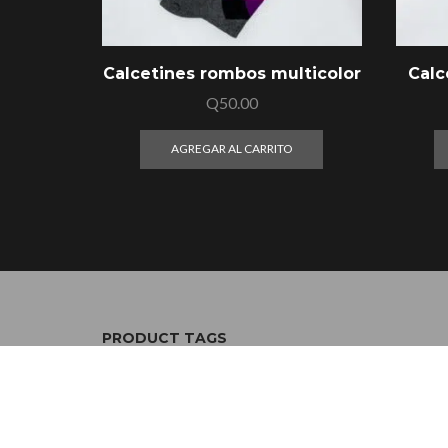
Calcetines rombos multicolor
Calc
Q
50.00
AGREGAR AL CARRITO
PRODUCT TAGS
2021
2023
2024
2025
2026
azul
blanco
bob esponja
brilla en 