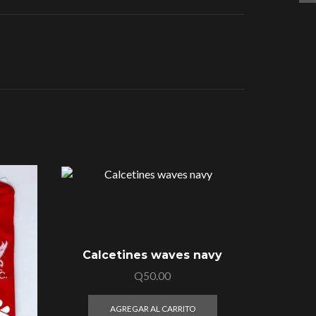
OFERTA
Calcetines waves navy
Cami
Q
50.00
AGREGAR AL CARRITO