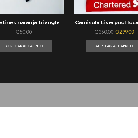
etines naranja triangle
Camisola Liverpool loca
Q
50.00
Q
350.00
Q
299.00
AGREGAR AL CARRITO
AGREGAR AL CARRITO
Algodón
alloy
alloy, pin, pines
alto
amarill
la obscuridad
café
calcetin
calcetines
comida