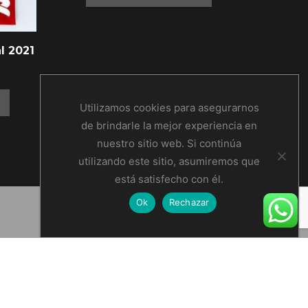
l 2021
Utilizamos cookies para asegurarnos
de brindarle la mejor experiencia en
nuestro sitio web. Si continúa
utilizando este sitio, asumiremos que
está satisfecho con él.
Ok
Rechazar
o
animal
animales
anime
arte
cortos
disney
Espacio
frase