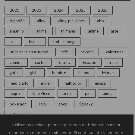
2021
2023
2024
2025
2026
Algodón
alloy
alloy, pin, pines
alto
amarillo
animal
animales
anime
arte
azul
blanco
bob esponja
brilla en la obscuridad
café
calcetin
calcetines
comida
cortos
disney
Espacio
frase
gato
ghibli
hombre
humor
Marvel
medio alto
mujer
multicolor
musica
negro
One Piece
perro
pin
pines
pokemon
rojo
sock
Spooky
videojuego
Utilizamos cookies para asegurarnos de brindarle la mejor
experiencia en nuestro sitio web. Si continúa utilizando este