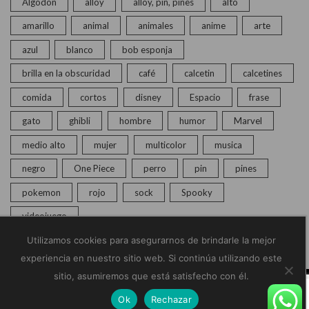
Algodón
alloy
alloy, pin, pines
alto
amarillo
animal
animales
anime
arte
azul
blanco
bob esponja
brilla en la obscuridad
café
calcetin
calcetines
comida
cortos
disney
Espacio
frase
gato
ghibli
hombre
humor
Marvel
medio alto
mujer
multicolor
musica
negro
One Piece
perro
pin
pines
pokemon
rojo
sock
Spooky
videojuego
Utilizamos cookies para asegurarnos de brindarle la mejor
experiencia en nuestro sitio web. Si continúa utilizando este
sitio, asumiremos que está satisfecho con él.
© Copyright 2020 – 2025 | Monkey Socks | Todos los
Ok
Rechazar
derechos reservados |
Políticas de Privacidad