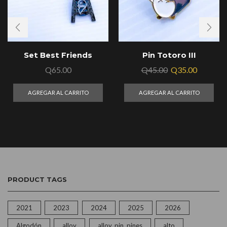
Set Best Friends
Pin Totoro III
Q
65.00
Q
45.00
Q
35.00
AGREGAR AL CARRITO
AGREGAR AL CARRITO
PRODUCT TAGS
2021
2023
2024
2025
2026
Algodón
alloy
alloy, pin, pines
alto