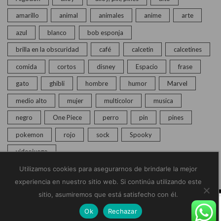
amarillo
animal
animales
anime
arte
azul
blanco
bob esponja
brilla en la obscuridad
café
calcetin
calcetines
comida
cortos
disney
Espacio
frase
gato
ghibli
hombre
humor
Marvel
medio alto
mujer
multicolor
musica
negro
One Piece
perro
pin
pines
pokemon
rojo
sock
Spooky
videojuego
Utilizamos cookies para asegurarnos de brindarle la mejor
experiencia en nuestro sitio web. Si continúa utilizando este
sitio, asumiremos que está satisfecho con él.
© Copyright 2020 – 2025 | Monkey Socks | Todos los
Ok
Rechazar
derechos reservados |
Políticas de Privacidad
Home
Calcetines
Pines
Chat en vivo