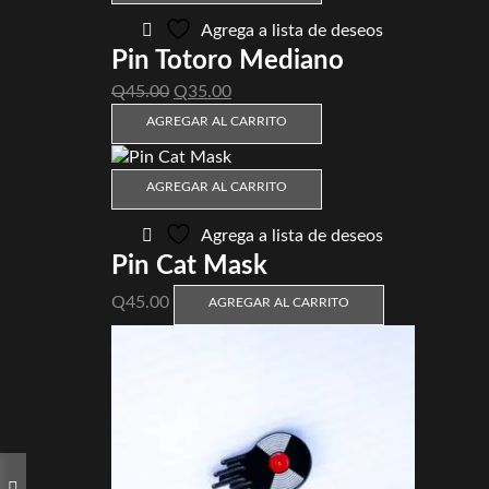
Agrega a lista de deseos
Pin Totoro Mediano
El
El
Q
45.00
Q
35.00
precio
precio
AGREGAR AL CARRITO
original
actual
era:
es:
Q45.00.
Q35.00.
AGREGAR AL CARRITO
Agrega a lista de deseos
Pin Cat Mask
Q
45.00
AGREGAR AL CARRITO