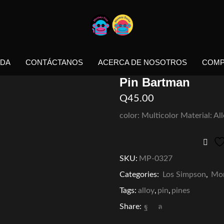
NDA
CONTÁCTANOS
ACERCA DE NOSOTROS
COMP
Pin Bartman
Q
45.00
color: Multicolor Material: Al
SKU:
MP-0327
Categories:
Los Simpson
,
Mon
Tags:
alloy
,
pin
,
pines
Share: