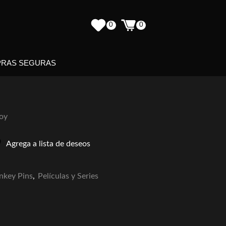
0
0
RAS SEGURAS
loy
Agrega a lista de deseos
key Pins
,
Películas y Series