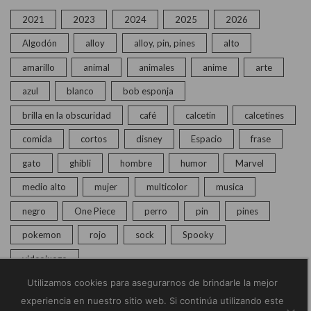
2021
2023
2024
2025
2026
Algodón
alloy
alloy, pin, pines
alto
amarillo
animal
animales
anime
arte
azul
blanco
bob esponja
brilla en la obscuridad
café
calcetin
calcetines
comida
cortos
disney
Espacio
frase
gato
ghibli
hombre
humor
Marvel
medio alto
mujer
multicolor
musica
negro
One Piece
perro
pin
pines
pokemon
rojo
sock
Spooky
videojuego
Utilizamos cookies para asegurarnos de brindarle la mejor
experiencia en nuestro sitio web. Si continúa utilizando este