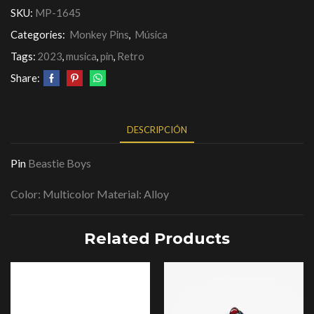
SKU:
MP-1645
Categories:
Monkey Pins
,
Música
Tags:
2023
,
musica
,
pin
,
Retro
Share:
DESCRIPCIÓN
Pin
Beastie Boys
Color: Multicolor Material: Alloy
Related Products