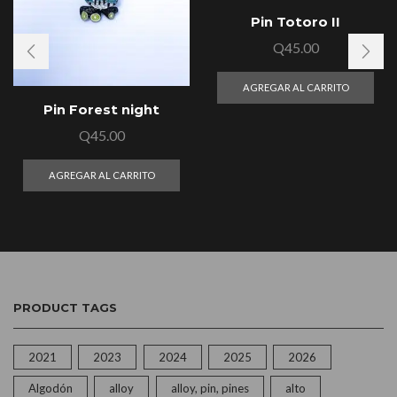
Pin Totoro II
Q
45.00
AGREGAR AL CARRITO
Pin Forest night
Q
45.00
AGREGAR AL CARRITO
PRODUCT TAGS
2021
2023
2024
2025
2026
Algodón
alloy
alloy, pin, pines
alto