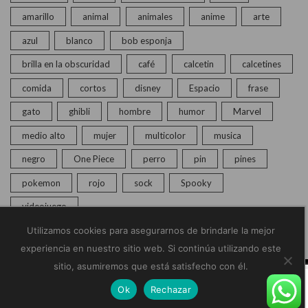
amarillo
animal
animales
anime
arte
azul
blanco
bob esponja
brilla en la obscuridad
café
calcetin
calcetines
comida
cortos
disney
Espacio
frase
gato
ghibli
hombre
humor
Marvel
medio alto
mujer
multicolor
musica
negro
One Piece
perro
pin
pines
pokemon
rojo
sock
Spooky
videojuego
Utilizamos cookies para asegurarnos de brindarle la mejor
experiencia en nuestro sitio web. Si continúa utilizando este
sitio, asumiremos que está satisfecho con él.
© Copyright 2020 – 2025 | Monkey Socks | Todos los
Ok
Rechazar
derechos reservados |
Políticas de Privacidad
Home
Calcetines
Pines
Chat en vivo