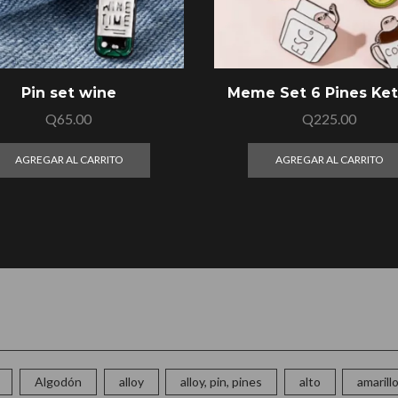
Pin set wine
Meme Set 6 Pines Ket
Q
65.00
Q
225.00
AGREGAR AL CARRITO
AGREGAR AL CARRITO
Algodón
alloy
alloy, pin, pines
alto
amarill