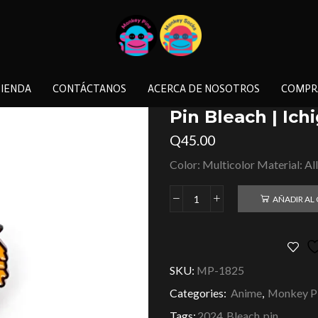
IENDA
CONTÁCTANOS
ACERCA DE NOSOTROS
COMPR
Pin Bleach | Ich
Q
45.00
Color: Multicolor Material: Al
AÑADIR AL
SKU:
MP-1825
Categories:
Anime
,
Monkey P
Tags:
2024
,
Bleach
,
pin