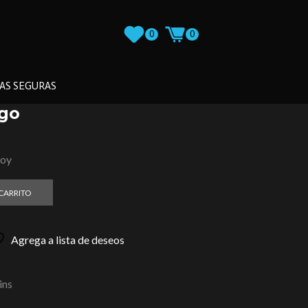
0
0
AS SEGURAS
igo
loy
 CARRITO
Agrega a lista de deseos
ins