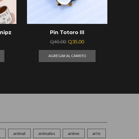
nipz
Pin Totoro III
Q
45.00
Q
35.00
AGREGAR AL CARRITO
o
animal
animales
anime
arte