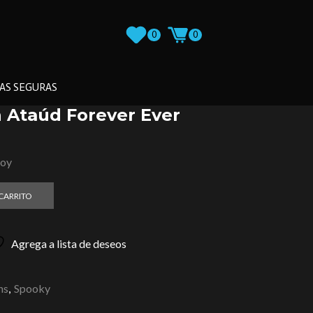
0
0
AS SEGURAS
n Ataúd Forever Ever
loy
 CARRITO
Agrega a lista de deseos
ns
,
Spooky