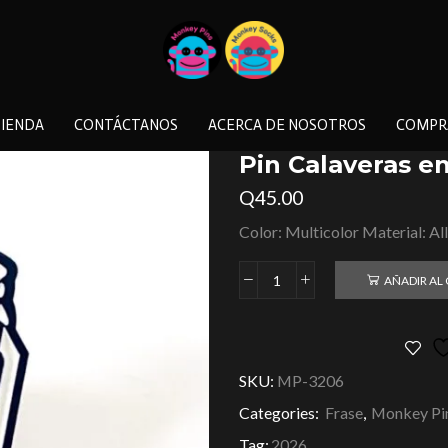
IENDA
CONTÁCTANOS
ACERCA DE NOSOTROS
COMPR
Pin Calaveras e
Q
45.00
Color: Multicolor Material: Al
AÑADIR AL
SKU:
MP-3206
Categories:
Frase
,
Monkey Pi
Tag:
2026