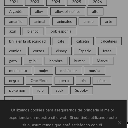
2021
2023
2024
2025
2026
Algodón
alloy
alloy, pin, pines
alto
amarillo
animal
animales
anime
arte
azul
blanco
bob esponja
brilla en la obscuridad
café
calcetin
calcetines
comida
cortos
disney
Espacio
frase
gato
ghibli
hombre
humor
Marvel
medio alto
mujer
multicolor
musica
negro
One Piece
perro
pin
pines
pokemon
rojo
sock
Spooky
videojuego
Utilizamos cookies para asegurarnos de brindarle la mejor
experiencia en nuestro sitio web. Si continúa utilizando este
sitio, asumiremos que está satisfecho con él.