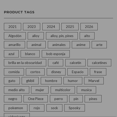
PRODUCT TAGS
2021
2023
2024
2025
2026
Algodón
alloy
alloy, pin, pines
alto
amarillo
animal
animales
anime
arte
azul
blanco
bob esponja
brilla en la obscuridad
café
calcetin
calcetines
comida
cortos
disney
Espacio
frase
gato
ghibli
hombre
humor
Marvel
medio alto
mujer
multicolor
musica
negro
One Piece
perro
pin
pines
pokemon
rojo
sock
Spooky
videojuego