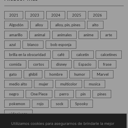
2021
2023
2024
2025
2026
Algodón
alloy
alloy, pin, pines
alto
amarillo
animal
animales
anime
arte
azul
blanco
bob esponja
brilla en la obscuridad
café
calcetin
calcetines
comida
cortos
disney
Espacio
frase
gato
ghibli
hombre
humor
Marvel
medio alto
mujer
multicolor
musica
negro
One Piece
perro
pin
pines
pokemon
rojo
sock
Spooky
videojuego
Utilizamos cookies para asegurarnos de brindarle la mejor