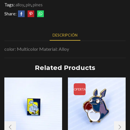
Tags:
alloy
,
pin
,
pines
Share:
DESCRIPCIÓN
color: Multicolor Material: Alloy
Related Products
OFERTA